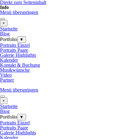
Direkt zum Seiteninhalt
Info
Menü überspringen
×
Startseite
Blog
Portfolio
▼
Portraits Einzel
Portraits Paare
Galerie Highlights
Kalender
Kontakt & Buchung
Musikwünsche
Video
Partner
Menü überspringen
×
Startseite
Blog
Portfolio
▼
Portraits Einzel
Portraits Paare
Galerie Highlights
Kalender