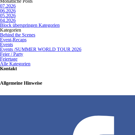
Monatliche Posts
07.2026
06.2026
05.2026
04.2026
Block überspringen Kategorien
Kategorien
Behind the Scenes
Event-Recaps
Events
Events /SUMMER WORLD TOUR 2026
Feier / Party
Feiertage
Alle Kategorien
Kontakt
Allgemeine Hinweise