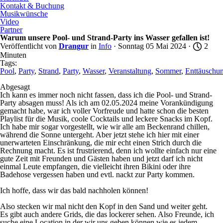
Kontakt & Buchung
Musikwünsche
Video
Partner
Warum unsere Pool- und Strand-Party ins Wasser gefallen ist!
Veröffentlicht von
Drangur
in
Info
· Sonntag 05 Mai 2024 ·
2
Minuten
Tags:
Pool
,
Party
,
Strand
,
Party
,
Wasser
,
Veranstaltung
,
Sommer
,
Enttäuschu
Abgesagt
Ich kann es immer noch nicht fassen, dass ich die Pool- und Strand-
Party absagen muss! Als ich am 02.05.2024 meine Vorankündigung
gemacht habe, war ich voller Vorfreude und hatte schon die besten
Playlist für die Musik, coole Cocktails und leckere Snacks im Kopf.
Ich habe mir sogar vorgestellt, wie wir alle am Beckenrand chillen,
während die Sonne untergeht. Aber jetzt stehe ich hier mit einer
unerwarteten Einschränkung, die mir echt einen Strich durch die
Rechnung macht. Es ist frustrierend, denn ich wollte einfach nur eine
gute Zeit mit Freunden und Gästen haben und jetzt darf ich nicht
einmal Leute empfangen, die vielleicht ihren Bikini oder ihre
Badehose vergessen haben und evtl. nackt zur Party kommen.
Ich hoffe, dass wir das bald nachholen können!
Also stecken wir mal nicht den Kopf in den Sand und weiter geht.
Es gibt auch
andere Grids, die das lockerer sehen. Also Freunde, ich
suche eine Location in der wir uns geben können wie es jedem