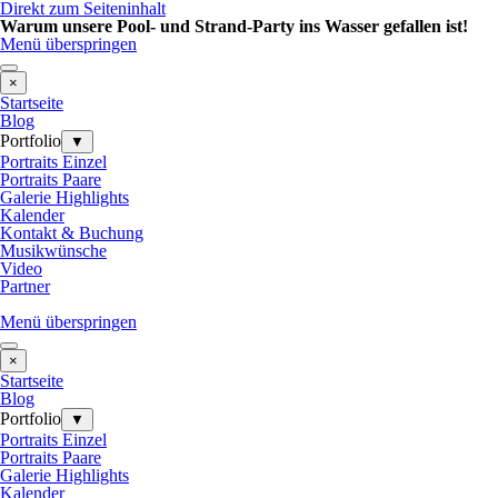
Direkt zum Seiteninhalt
Warum unsere Pool- und Strand-Party ins Wasser gefallen ist!
Menü überspringen
×
Startseite
Blog
Portfolio
▼
Portraits Einzel
Portraits Paare
Galerie Highlights
Kalender
Kontakt & Buchung
Musikwünsche
Video
Partner
Menü überspringen
×
Startseite
Blog
Portfolio
▼
Portraits Einzel
Portraits Paare
Galerie Highlights
Kalender