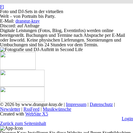
Fl
Foto und DJ-Sets in der virtuellen
Welt – von Portraits bis Party.
E-Mail:
drangur-kray
Discord: auf Anfrage
Digitale Leistungen (Fotos, Blog, Eventinfos) werden online
bereitgestellt. Buchungen und Termine nach Absprache per E‑Mail
oder Inworld. Keine physischen Lieferungen. Stornierungen und
Umbuchungen sind bis 24 Stunden vor dem Termin.
©
2026 by www.drangur-kray.de |
Impressum
|
Datenschutz
|
Newsletter
|
RssFeed
|
Musikwünsche
Created with
WebSite X
5
Login
Zurück zum Seiteninhalt
Drangur Kray
Installieren Sie diese Website auf Ihrem Startbildschirm