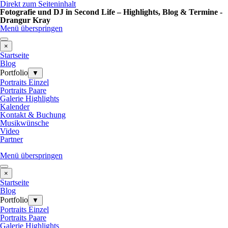
Direkt zum Seiteninhalt
Fotografie und DJ in Second Life – Highlights, Blog & Termine -
Drangur Kray
Menü überspringen
×
Startseite
Blog
Portfolio
▼
Portraits Einzel
Portraits Paare
Galerie Highlights
Kalender
Kontakt & Buchung
Musikwünsche
Video
Partner
Menü überspringen
×
Startseite
Blog
Portfolio
▼
Portraits Einzel
Portraits Paare
Galerie Highlights