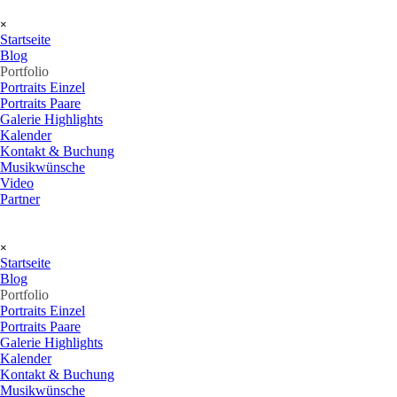
Direkt zum Seiteninhalt
Menü überspringen
×
Startseite
Blog
Portfolio
▼
Portraits Einzel
Portraits Paare
Galerie Highlights
Kalender
Kontakt & Buchung
Musikwünsche
Video
Partner
Menü überspringen
×
Startseite
Blog
Portfolio
▼
Portraits Einzel
Portraits Paare
Galerie Highlights
Kalender
Kontakt & Buchung
Musikwünsche