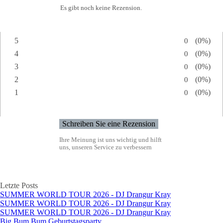
Es gibt noch keine Rezension.
5
Anzahl von
0
Prozents
(0%)
Bewertung:
4
Anzahl von
0
Prozents
(0%)
Bewertung:
3
Anzahl von
0
Prozents
(0%)
Bewertung:
2
Anzahl von
0
Prozents
(0%)
Bewertung:
1
Anzahl von
0
Prozents
(0%)
Bewertung:
Ihre Meinung ist uns wichtig und hilft
uns, unseren Service zu verbessern
Block überspringen Letzte Posts
Letzte Posts
SUMMER WORLD TOUR 2026 - DJ Drangur Kray
SUMMER WORLD TOUR 2026 - DJ Drangur Kray
SUMMER WORLD TOUR 2026 - DJ Drangur Kray
Big Bum Bum Geburtstagsparty