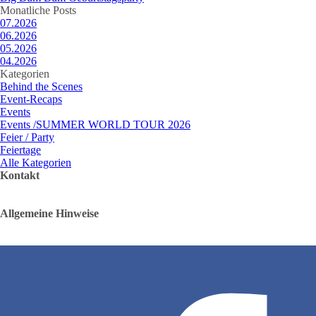
Block überspringen Monatliche Posts
Monatliche Posts
07.2026
06.2026
05.2026
04.2026
Block überspringen Kategorien
Kategorien
Behind the Scenes
Event-Recaps
Events
Events /SUMMER WORLD TOUR 2026
Feier / Party
Feiertage
Alle Kategorien
Kontakt
Allgemeine Hinweise