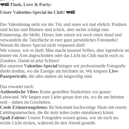
❤️📸
Flash, Love & Party:
Unser Valentins-Special im Club! ❤️📸
Der Valentinstag steht vor der Tür, und seien wir mal ehrlich: Pralinen
sind lecker und Blumen sind schick, aber nichts schlägt eine
Erinnerung, die bleibt. Dieses Jahr setzen wir noch einen drauf und
verwandeln die Tanzfläche in euer ganz persönliches Fotostudio!
Warum ihr dieses Special nicht verpassen dürft
Wir wissen, wie es läuft: Man macht tausend Selfies, aber irgendwie ist
immer ein Arm abgeschnitten oder das Licht im Club macht euch zu
Zombies. Damit ist jetzt Schluss!
Bei unserem
Valentins-Special
bringen wir professionelle Fotografie
direkt dorthin, wo die Energie am höchsten ist. Wir knipsen
Live-
Paarportraits
, die alles andere als langweilig sind.
Das erwartet euch:
Authentische Vibes:
Keine gestellten Studiofotos vor grauer
Leinwand. Wir fangen eure Liebe genau dort ein, wo ihr am liebsten
seid – mitten im Geschehen.
Coole Erinnerungsfotos:
Ihr bekommt hochwertige Shots mit eurem
Lieblingsmenschen, die ihr stolz teilen (oder einrahmen) könnt.
Spaß-Faktor:
Unsere Fotografen wissen genau, wie sie euch ins
rechte Licht rücken, während ihr den Abend genießt.