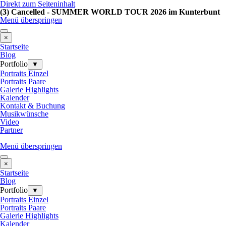
Direkt zum Seiteninhalt
(3) Cancelled - SUMMER WORLD TOUR 2026 im Kunterbunt
Menü überspringen
×
Startseite
Blog
Portfolio
▼
Portraits Einzel
Portraits Paare
Galerie Highlights
Kalender
Kontakt & Buchung
Musikwünsche
Video
Partner
Menü überspringen
×
Startseite
Blog
Portfolio
▼
Portraits Einzel
Portraits Paare
Galerie Highlights
Kalender