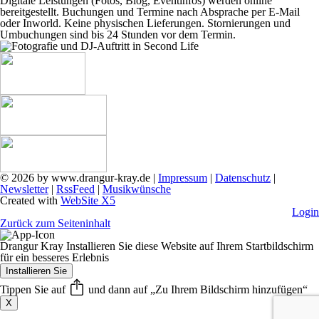
Digitale Leistungen (Fotos, Blog, Eventinfos) werden online
bereitgestellt. Buchungen und Termine nach Absprache per E‑Mail
oder Inworld. Keine physischen Lieferungen. Stornierungen und
Umbuchungen sind bis 24 Stunden vor dem Termin.
©
2026 by www.drangur-kray.de |
Impressum
|
Datenschutz
|
Newsletter
|
RssFeed
|
Musikwünsche
Created with
WebSite X
5
Login
Zurück zum Seiteninhalt
Drangur Kray
Installieren Sie diese Website auf Ihrem Startbildschirm
für ein besseres Erlebnis
Installieren Sie
Tippen Sie auf
und dann auf „Zu Ihrem Bildschirm hinzufügen“
X