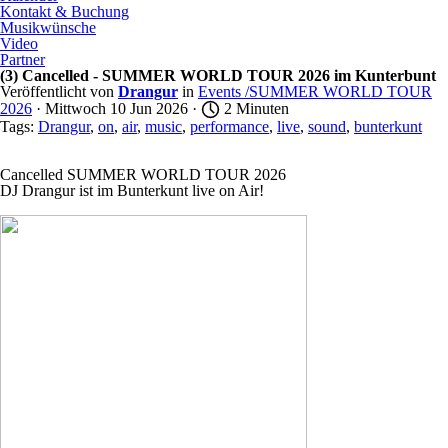
Kontakt & Buchung
Musikwünsche
Video
Partner
(3) Cancelled - SUMMER WORLD TOUR 2026 im Kunterbunt
Veröffentlicht von
Drangur
in
Events /SUMMER WORLD TOUR
2026
· Mittwoch 10 Jun 2026 ·
2 Minuten
Tags:
Drangur
,
on
,
air
,
music
,
performance
,
live
,
sound
,
bunterkunt
Cancelled
SUMMER WORLD TOUR 2026
DJ Drangur ist im Bunterkunt live
on Air
!