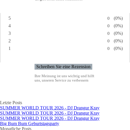
5
Anzahl von
0
Prozents
(0%)
Bewertung:
4
Anzahl von
0
Prozents
(0%)
Bewertung:
3
Anzahl von
0
Prozents
(0%)
Bewertung:
2
Anzahl von
0
Prozents
(0%)
Bewertung:
1
Anzahl von
0
Prozents
(0%)
Bewertung:
Ihre Meinung ist uns wichtig und hilft
uns, unseren Service zu verbessern
Block überspringen Letzte Posts
Letzte Posts
SUMMER WORLD TOUR 2026 - DJ Drangur Kray
SUMMER WORLD TOUR 2026 - DJ Drangur Kray
SUMMER WORLD TOUR 2026 - DJ Drangur Kray
Big Bum Bum Geburtstagsparty
Block überspringen Monatliche Posts
Monatliche Posts