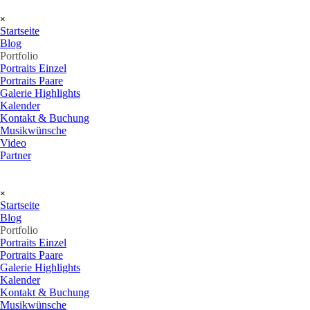
Direkt zum Seiteninhalt
Menü überspringen
×
Startseite
Blog
Portfolio
▼
Portraits Einzel
Portraits Paare
Galerie Highlights
Kalender
Kontakt & Buchung
Musikwünsche
Video
Partner
Menü überspringen
×
Startseite
Blog
Portfolio
▼
Portraits Einzel
Portraits Paare
Galerie Highlights
Kalender
Kontakt & Buchung
Musikwünsche